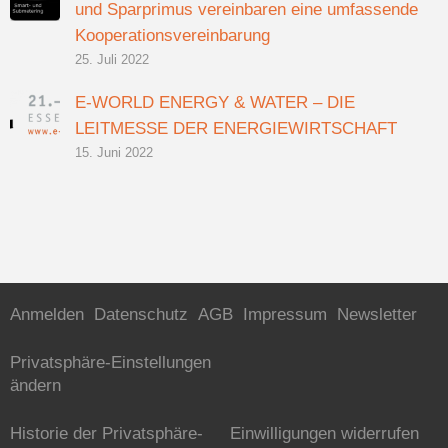
und Sparprimus vereinbaren eine umfassende
Kooperationsvereinbarung
25. Juli 2022
E-WORLD ENERGY & WATER – DIE
LEITMESSE DER ENERGIEWIRTSCHAFT
15. Juni 2022
Anmelden
Datenschutz
AGB
Impressum
Newsletter
Privatsphäre-Einstellungen
ändern
Historie der Privatsphäre-
Einwilligungen widerrufen