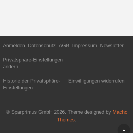
Anmelden
Datenschutz
AGB
Impressum
Newsletter
Privatsphäre-Einstellungen
ändern
Historie der Privatsphäre-
Einwilligungen widerrufen
Einstellungen
© Sparprimus GmbH 2026.
Theme designed by
Macho
Themes
.