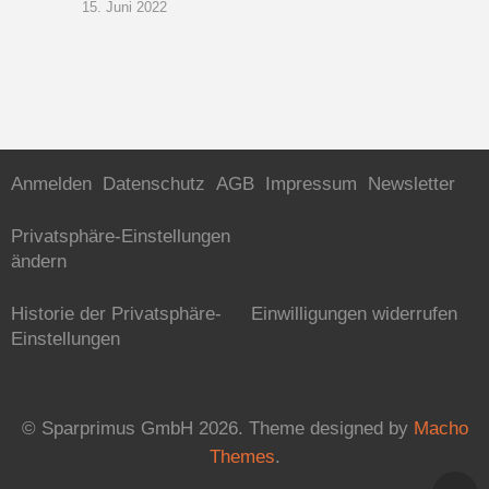
15. Juni 2022
Anmelden
Datenschutz
AGB
Impressum
Newsletter
Privatsphäre-Einstellungen
ändern
Historie der Privatsphäre-
Einwilligungen widerrufen
Einstellungen
© Sparprimus GmbH 2026.
Theme designed by
Macho
Themes
.