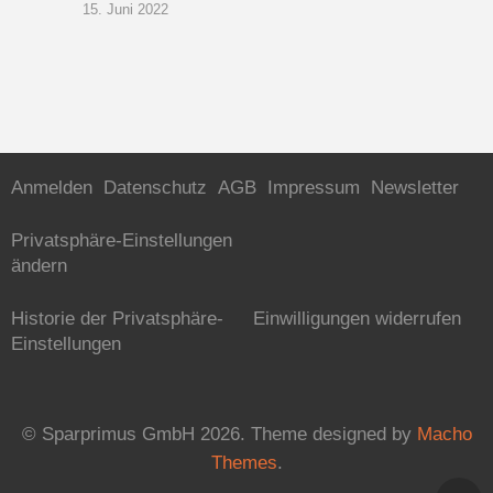
15. Juni 2022
Anmelden
Datenschutz
AGB
Impressum
Newsletter
Privatsphäre-Einstellungen
ändern
Historie der Privatsphäre-
Einwilligungen widerrufen
Einstellungen
© Sparprimus GmbH 2026.
Theme designed by
Macho
Themes
.