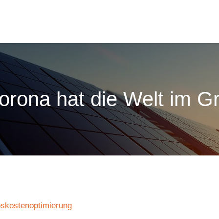
orona hat die Welt im Gri
bskostenoptimierung