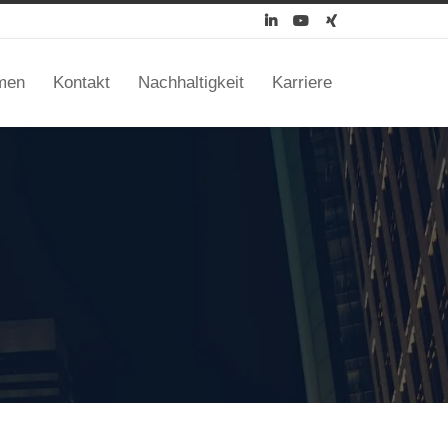



men
Kontakt
Nachhaltigkeit
Karriere