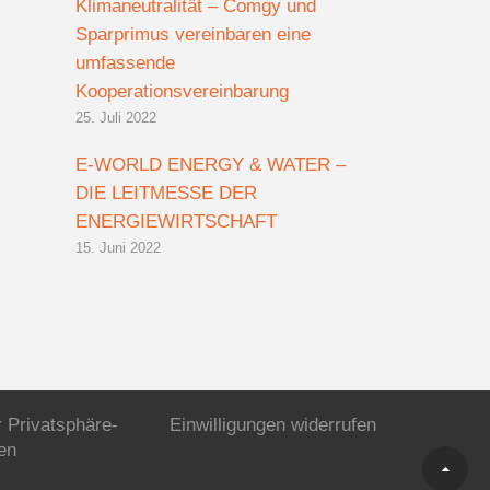
Klimaneutralität – Comgy und
Sparprimus vereinbaren eine
umfassende
Kooperationsvereinbarung
25. Juli 2022
E-WORLD ENERGY & WATER –
DIE LEITMESSE DER
ENERGIEWIRTSCHAFT
15. Juni 2022
r Privatsphäre-
Einwilligungen widerrufen
en