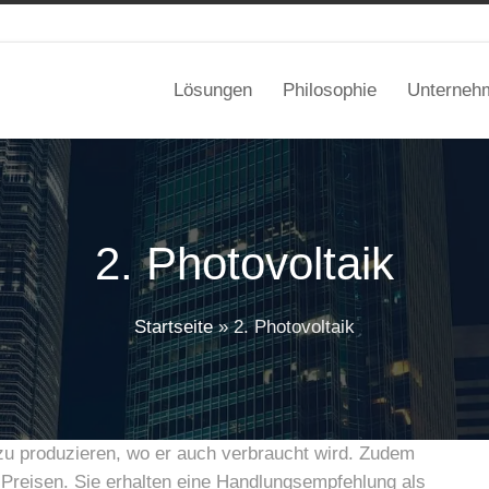
Lösungen
Philosophie
Unterneh
2. Photovoltaik
Startseite
»
2. Photovoltaik
 zu produzieren, wo er auch verbraucht wird. Zudem
n Preisen. Sie erhalten eine Handlungsempfehlung als