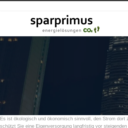
Es ist ökologisch und ökonomisch sinnvoll, den Strom dort
schützt Sie eine Eigenversorgung langfristig vor steigende