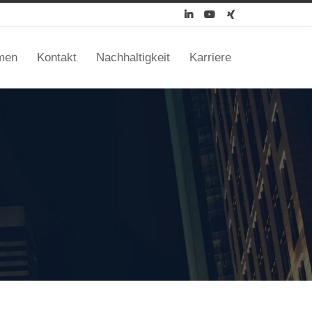



men
Kontakt
Nachhaltigkeit
Karriere