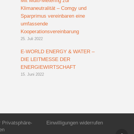
Mit Multi-Metering zur
Klimaneutralität – Comgy und
Sparprimus vereinbaren eine
umfassende
Kooperationsvereinbarung
25. Juli 2022
E-WORLD ENERGY & WATER –
DIE LEITMESSE DER
ENERGIEWIRTSCHAFT
15. Juni 2022
r Privatsphäre-
Einwilligungen widerrufen
en